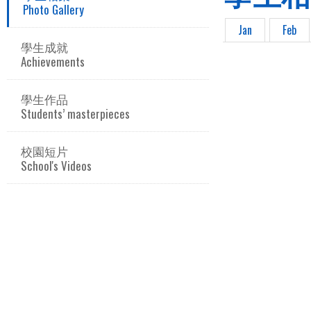
Photo Gallery
Jan
Feb
學生成就
Achievements
學生作品
Students’ masterpieces
校園短片
School's Videos