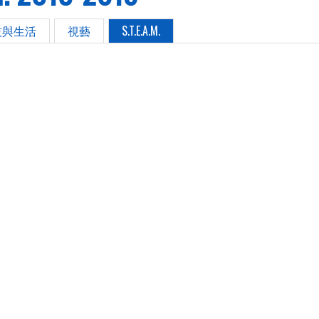
技與生活
視藝
S.T.E.A.M.